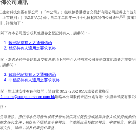
發佈公司通訊
江生命科技集團有限公司（「本公司」）擬根據香港聯合交易所有限公司證券上市規
附註
「上市規則」）第2.07A(1) 條，自二零二四年一月十七日起就發佈公司通訊
實施
排，詳情如下：
 閣下為本公司股份或其他證券之登記持有人，請參閱：–
1.
致登記持有人之通知信函
2.
登記持有人適用之要求表格
 閣下為透過於中央結算及交收系統項下的中介人持有本公司股份或其他證券之非登記
，請參閱：–
3.
致非登記持有人之通知信函
4.
非登記持有人適用之要求表格
 閣下對上述安排有任何疑問，請致電 (852) 2862 8558或發送電郵至
life.ecom@computershare.com.hk
聯絡本公司股份登記分處香港中央證券登記有限公
註：
公司通訊」指任何本公司發出或將予發出以供其任何股份或證券持有人或投資者參照
動之任何文件，包括但不限於董事會報告、年度賬目及核數師報告、中期報告、會議
市文件、通函，以及代表委任表格。