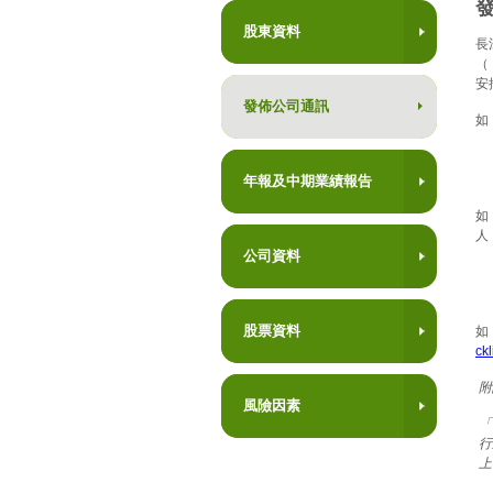
股東資料
長
（
安
發佈公司通訊
如
年報及中期業績報告
如
人
公司資料
股票資料
如
ck
附
風險因素
「
行
上