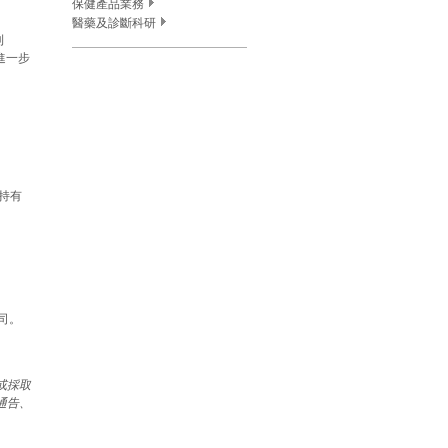
保健產品業務
醫藥及診斷科研
則
進一步
持有
司。
或採取
通告、